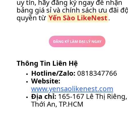
uy tín, hãy đăng ký ngay để nhận
bảng giá sỉ và chính sách ưu đãi đ
quyền từ
Yến Sào LikeNest
.
ĐĂNG KÝ LÀM ĐẠI LÝ NGAY
Thông Tin Liên Hệ
Hotline/Zalo:
0818347766
Website:
www.yensaolikenest.com
Địa chỉ:
165-167 Lê Thị Riêng, 
Thới An, TP.HCM