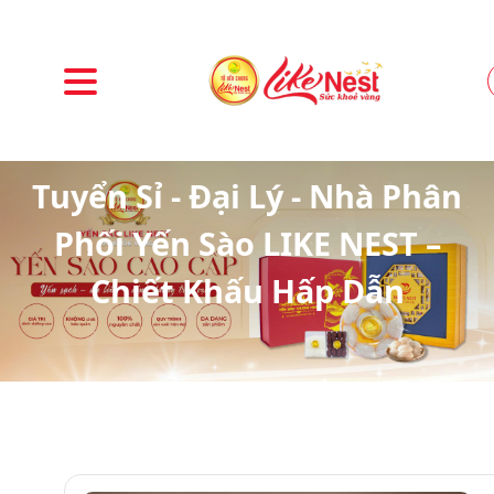
Tuyển Sỉ - Đại Lý - Nhà Phân
Phối Yến Sào LIKE NEST –
Chiết Khấu Hấp Dẫn