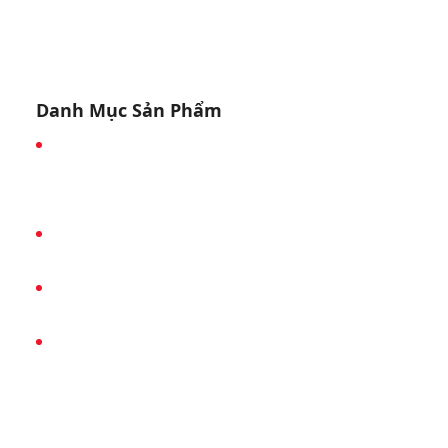
Danh Mục Sản Phẩm
Giỏ Mini Tiết Kiệm 6 Hũ Yến ( dành ch
bé )
Yến Tổ
Giỏ Mini Tiết Kiệm 6 Hũ Yến
Hộp Quà Tặng Vip - Loại 6 Hũ Yến