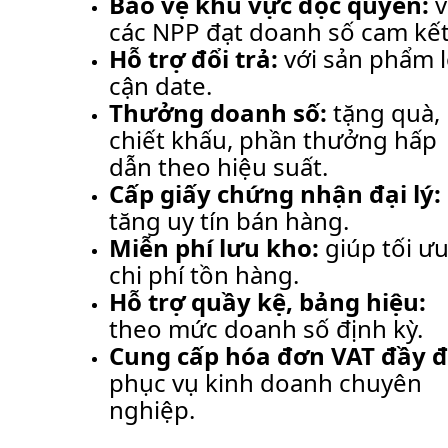
Bảo vệ khu vực độc quyền:
v
các NPP đạt doanh số cam kết
Hỗ trợ đổi trả:
với sản phẩm l
cận date.
Thưởng doanh số:
tặng quà,
chiết khấu, phần thưởng hấp
dẫn theo hiệu suất.
Cấp giấy chứng nhận đại lý:
tăng uy tín bán hàng.
Miễn phí lưu kho:
giúp tối ư
chi phí tồn hàng.
Hỗ trợ quầy kệ, bảng hiệu:
theo mức doanh số định kỳ.
Cung cấp hóa đơn VAT đầy đ
phục vụ kinh doanh chuyên
nghiệp.