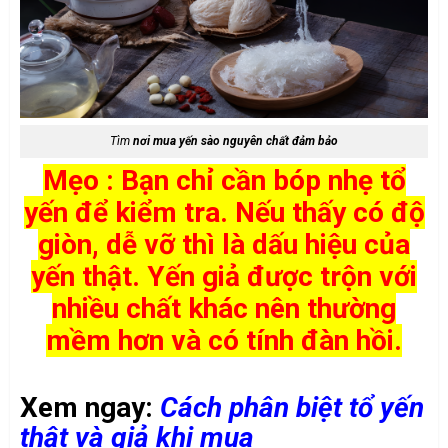
Tìm
nơi mua yến sào nguyên chất đảm bảo
Mẹo : Bạn chỉ cần bóp nhẹ tổ
yến để kiểm tra. Nếu thấy có độ
giòn, dễ vỡ thì là dấu hiệu của
yến thật. Yến giả được trộn với
nhiều chất khác nên thường
mềm hơn và có tính đàn hồi.
Xem ngay:
Cách phân biệt tổ yến
thật và giả khi mua