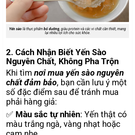
Yến sào
là thực phẩm
bổ dưỡng
, giàu protein và các vi chất cần thiết, mang
lại nhiều lợi ích cho sức khỏe.
2. Cách Nhận Biết Yến Sào
Nguyên Chất, Không Pha Trộn
Khi tìm
nơi mua yến sào nguyên
chất đảm bảo
, bạn cần lưu ý một
số đặc điểm sau để tránh mua
phải hàng giả:
✅
Màu sắc tự nhiên
: Yến thật có
màu trắng ngà, vàng nhạt hoặc
cam nhẹ.