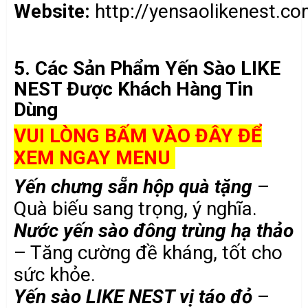
Website:
http://yensaolikenest.c
5. Các Sản Phẩm Yến Sào LIKE
NEST Được Khách Hàng Tin
Dùng
VUI LÒNG BẤM VÀO ĐÂY ĐỂ
XEM NGAY MENU
Yến chưng sẵn hộp quà tặng
–
Quà biếu sang trọng, ý nghĩa.
Nước yến sào đông trùng hạ thảo
– Tăng cường đề kháng, tốt cho
sức khỏe.
Yến sào LIKE NEST vị táo đỏ
–