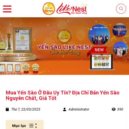
Mua Yến Sào Ở Đâu Uy Tín? Địa Chỉ Bán Yến Sào
Nguyên Chất, Giá Tốt
Thứ 7, 22/03/2025
Administrator
390
Mục lục