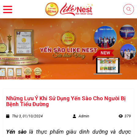
Những Lưu Ý Khi Sử Dụng Yến Sào Cho Người Bị
Bệnh Tiểu Đường
Thứ 3, 01/10/2024
Admin
379
Yến sào
là thực phẩm giàu dinh dưỡng và được