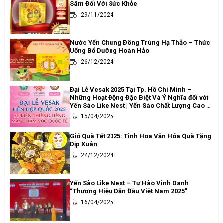
Sâm Đối Với Sức Khỏe
29/11/2024
Nước Yến Chưng Đông Trùng Hạ Thảo – Thức
Uống Bổ Dưỡng Hoàn Hảo
26/12/2024
Đại Lễ Vesak 2025 Tại Tp. Hồ Chí Minh –
Những Hoạt Động Đặc Biệt Và Ý Nghĩa đối với
Yến Sào Like Nest | Yến Sào Chất Lượng Cao -
Uy Tín Tại Tp. Hồ Chí Minh
15/04/2025
Giỏ Quà Tết 2025: Tinh Hoa Văn Hóa Quà Tặng
Dịp Xuân
24/12/2024
Yến Sào Like Nest – Tự Hào Vinh Danh
“Thương Hiệu Dẫn Đầu Việt Nam 2025”
16/04/2025