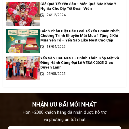
Giỏ Quà Tết Yến Sào - Món Quà Sức Khỏe Ý
Nghĩa Cho Dịp Tết Đoàn Viên
24/12/2024
Cách Phân Biệt Các Loại Tổ Yến Chuẩn Nhất |
Chương Trình Khuyến Mãi Mua 1 Tặng 2 Khi
Mua Yến Tổ – Yến Sào Like Nest Cao Cấp
18/04/2025
Yến Sào LIKE NEST - Chính Thức Góp Mặt Và
Đồng Hành Cùng Đại Lễ VESAK 2025 Gieo
Duyên Lành
05/05/2025
NHẬN ƯU ĐÃI MỚI NHẤT
Hơn +2000 khách hàng đã nhận được hỗ trợ
và phương án tốt nhất