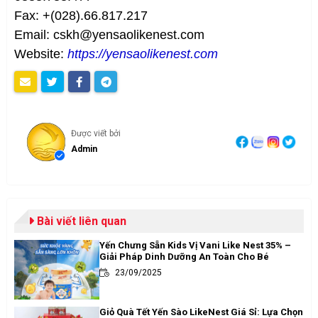
Fax: +(028).66.817.217
Email: cskh@yensaolikenest.com
Website:
https://yensaolikenest.com
Được viết bởi
Admin
Bài viết liên quan
Yến Chưng Sẵn Kids Vị Vani Like Nest 35% –
Giải Pháp Dinh Dưỡng An Toàn Cho Bé
23/09/2025
Giỏ Quà Tết Yến Sào LikeNest Giá Sỉ: Lựa Chọn