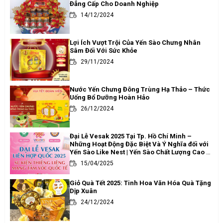
Đẳng Cấp Cho Doanh Nghiệp
14/12/2024
Lợi Ích Vượt Trội Của Yến Sào Chưng Nhân
Sâm Đối Với Sức Khỏe
29/11/2024
Nước Yến Chưng Đông Trùng Hạ Thảo – Thức
Uống Bổ Dưỡng Hoàn Hảo
26/12/2024
Đại Lễ Vesak 2025 Tại Tp. Hồ Chí Minh –
Những Hoạt Động Đặc Biệt Và Ý Nghĩa đối với
Yến Sào Like Nest | Yến Sào Chất Lượng Cao -
Uy Tín Tại Tp. Hồ Chí Minh
15/04/2025
Giỏ Quà Tết 2025: Tinh Hoa Văn Hóa Quà Tặng
Dịp Xuân
24/12/2024